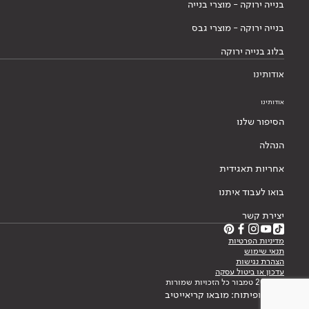
בנייה ירוקה - מוצרי בנייה
בנייה ירוקה - מוצרי גבס
בלוג בנייה ירוקה
אודותינו
אודותינו
הסיפור שלנו
הנהלה
אחריות תאגידית
בואו לעבוד איתנו
יצירת קשר
מדיניות הפרטיות
תנאי שימוש
הצהרת נגישות
עדכון או ביטול עסקה
© 2026 טמבור כל הזכויות שמורות
עיצוב ופיתוח: מובאו קריאייטיב