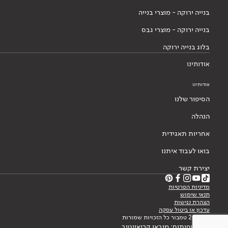
בנייה ירוקה - מוצרי בנייה
בנייה ירוקה - מוצרי גבס
בלוג בנייה ירוקה
אודותינו
אודותינו
הסיפור שלנו
הנהלה
אחריות תאגידית
בואו לעבוד איתנו
יצירת קשר
מדיניות הפרטיות
תנאי שימוש
הצהרת נגישות
עדכון או ביטול עסקה
© 2026 טמבור כל הזכויות שמורות
עיצוב ופיתוח: מובאו קריאייטיב