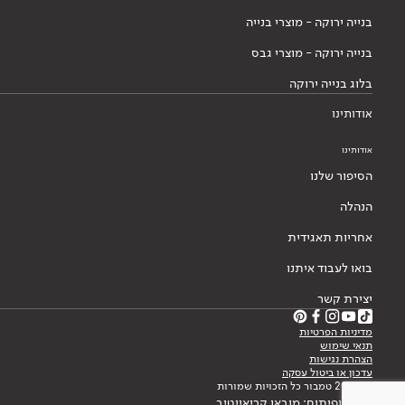
בנייה ירוקה - מוצרי בנייה
בנייה ירוקה - מוצרי גבס
בלוג בנייה ירוקה
אודותינו
אודותינו
הסיפור שלנו
הנהלה
אחריות תאגידית
בואו לעבוד איתנו
יצירת קשר
מדיניות הפרטיות
תנאי שימוש
הצהרת נגישות
עדכון או ביטול עסקה
© 2026 טמבור כל הזכויות שמורות
עיצוב ופיתוח: מובאו קריאייטיב