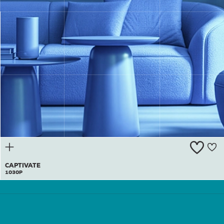
GALAXY
BLUE
1029A
CAPTIVATE
1030P