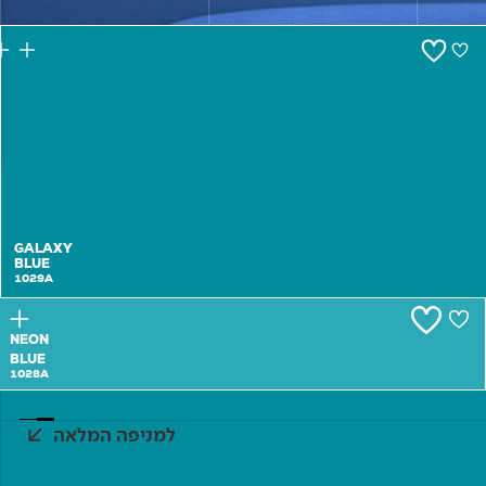
צור קשר
GALAXY
BLUE
1029A
NEON
BLUE
1028A
למניפה המלאה