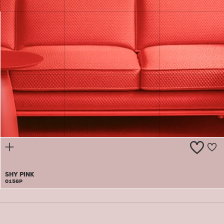
GRANDMA'S
PEARL
0155P
SHY PINK
0156P