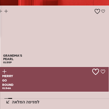
צור קשר
GRANDMA'S
PEARL
0155P
MERRY
GO
ROUND
0154A
למניפה המלאה