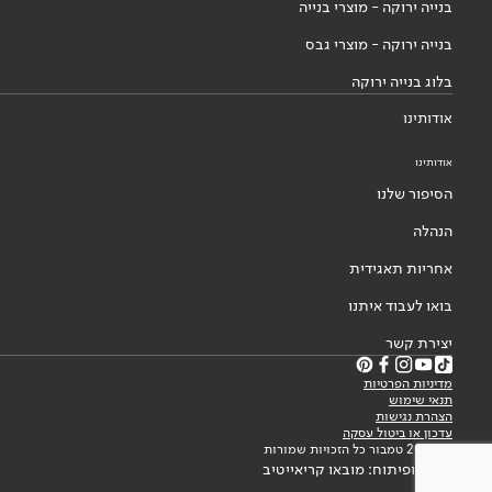
בנייה ירוקה - מוצרי בנייה
בנייה ירוקה - מוצרי גבס
בלוג בנייה ירוקה
אודותינו
אודותינו
הסיפור שלנו
הנהלה
אחריות תאגידית
בואו לעבוד איתנו
יצירת קשר
מדיניות הפרטיות
תנאי שימוש
הצהרת נגישות
עדכון או ביטול עסקה
© 2026 טמבור כל הזכויות שמורות
עיצוב ופיתוח: מובאו קריאייטיב