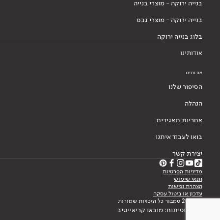
בנייה ירוקה - מוצרי בנייה
בנייה ירוקה - מוצרי גבס
בלוג בנייה ירוקה
אודותינו
אודותינו
הסיפור שלנו
הנהלה
אחריות תאגידית
בואו לעבוד איתנו
יצירת קשר
מדיניות הפרטיות
תנאי שימוש
הצהרת נגישות
עדכון או ביטול עסקה
© 2026 טמבור כל הזכויות שמורות
עיצוב ופיתוח: מובאו קריאייטיב