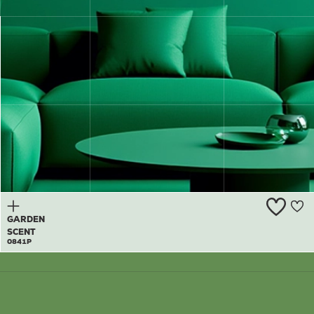
GREEN
MUMBA
0840A
GARDEN
SCENT
0841P