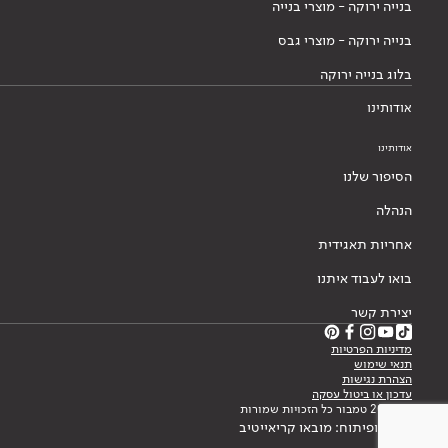
בנייה ירוקה - מוצרי בנייה
בנייה ירוקה - מוצרי גבס
בלוג בנייה ירוקה
אודותינו
אודותינו
הסיפור שלנו
הנהלה
אחריות תאגידית
בואו לעבוד איתנו
יצירת קשר
מדיניות הפרטיות
תנאי שימוש
הצהרת נגישות
עדכון או ביטול עסקה
© 2026 טמבור כל הזכויות שמורות
עיצוב ופיתוח: מובאו קריאייטיב