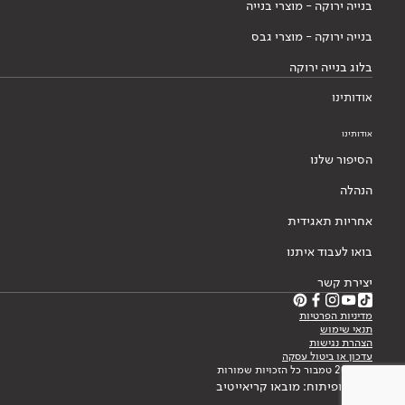
בנייה ירוקה - מוצרי בנייה
בנייה ירוקה - מוצרי גבס
בלוג בנייה ירוקה
אודותינו
אודותינו
הסיפור שלנו
הנהלה
אחריות תאגידית
בואו לעבוד איתנו
יצירת קשר
מדיניות הפרטיות
תנאי שימוש
הצהרת נגישות
עדכון או ביטול עסקה
© 2026 טמבור כל הזכויות שמורות
עיצוב ופיתוח: מובאו קריאייטיב