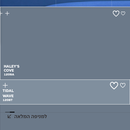
צור קשר
HALEY'S
COVE
1209A
TIDAL
WAVE
1208T
למניפה המלאה