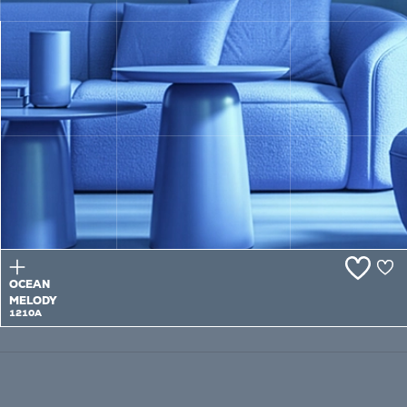
HALEY'S
COVE
1209A
OCEAN
MELODY
1210A