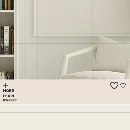
HUSH
WHITE
OW221P
MOBE
PEARL
OW222P