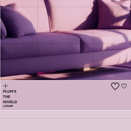
JAM AND
BUTTER
1353P
PLUM’S
THE
WORLD
1354P