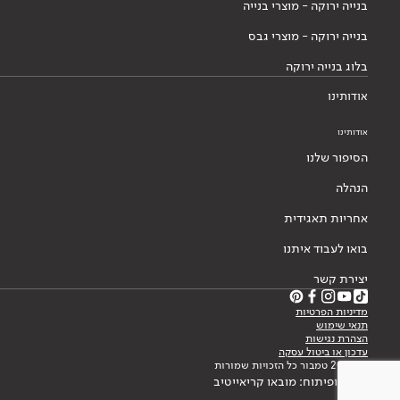
בנייה ירוקה - מוצרי בנייה
בנייה ירוקה - מוצרי גבס
בלוג בנייה ירוקה
אודותינו
אודותינו
הסיפור שלנו
הנהלה
אחריות תאגידית
בואו לעבוד איתנו
יצירת קשר
מדיניות הפרטיות
תנאי שימוש
הצהרת נגישות
עדכון או ביטול עסקה
© 2026 טמבור כל הזכויות שמורות
עיצוב ופיתוח: מובאו קריאייטיב