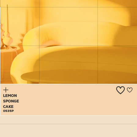
JULIA
0534P
LEMON
SPONGE
CAKE
0535P