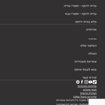
בנייה ירוקה - מוצרי בנייה
בנייה ירוקה - מוצרי גבס
בלוג בנייה ירוקה
אודותינו
אודותינו
הסיפור שלנו
הנהלה
אחריות תאגידית
בואו לעבוד איתנו
יצירת קשר
מדיניות הפרטיות
תנאי שימוש
הצהרת נגישות
עדכון או ביטול עסקה
© 2026 טמבור כל הזכויות שמורות
עיצוב ופיתוח: מובאו קריאייטיב