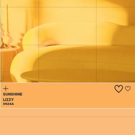
JUMPING
JACK
0523T
SUNSHINE
LIZZY
0524A