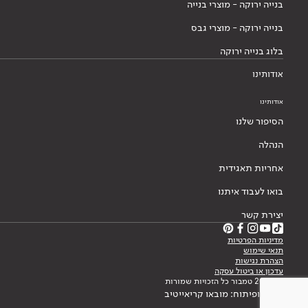
בנייה ירוקה - מוצרי בנייה
בנייה ירוקה - מוצרי גבס
בלוג בנייה ירוקה
אודותינו
אודותינו
הסיפור שלנו
הנהלה
אחריות תאגידית
בואו לעבוד איתנו
יצירת קשר
מדיניות הפרטיות
תנאי שימוש
הצהרת נגישות
עדכון או ביטול עסקה
© 2026 טמבור כל הזכויות שמורות
עיצוב ופיתוח: מובאו קריאייטיב