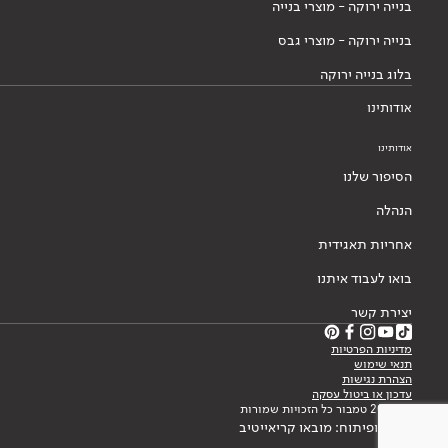
בנייה ירוקה - מוצרי בנייה
בנייה ירוקה - מוצרי גבס
בלוג בנייה ירוקה
אודותינו
אודותינו
הסיפור שלנו
הנהלה
אחריות תאגידית
בואו לעבוד איתנו
יצירת קשר
מדיניות הפרטיות
תנאי שימוש
הצהרת נגישות
עדכון או ביטול עסקה
© 2026 טמבור כל הזכויות שמורות
עיצוב ופיתוח: מובאו קריאייטיב