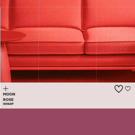
KING'S
CLOAK
0091A
MOON
ROSE
0092P