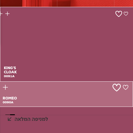
צור קשר
KING'S
CLOAK
0091A
ROMEO
0090A
למניפה המלאה