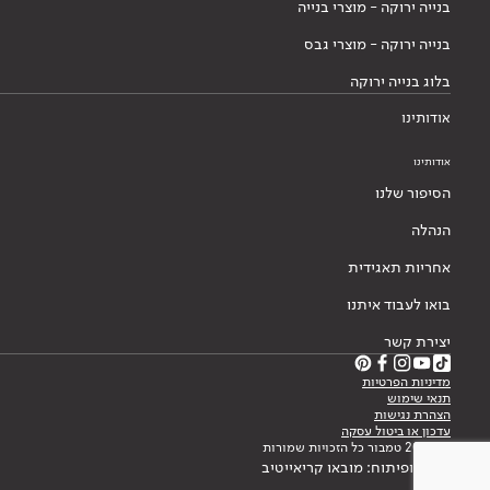
בנייה ירוקה - מוצרי בנייה
בנייה ירוקה - מוצרי גבס
בלוג בנייה ירוקה
אודותינו
אודותינו
הסיפור שלנו
הנהלה
אחריות תאגידית
בואו לעבוד איתנו
יצירת קשר
מדיניות הפרטיות
תנאי שימוש
הצהרת נגישות
עדכון או ביטול עסקה
© 2026 טמבור כל הזכויות שמורות
עיצוב ופיתוח: מובאו קריאייטיב