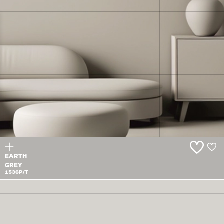
LAST
RAIN
1535P
EARTH
GREY
1536P/T