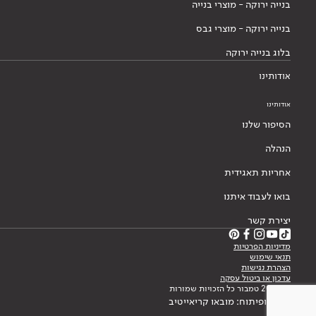
בנייה ירוקה - מוצרי בנייה
בנייה ירוקה - מוצרי גבס
בלוג בנייה ירוקה
אודותינו
אודותינו
הסיפור שלנו
הנהלה
אחריות תאגידית
בואו לעבוד איתנו
יצירת קשר
מדיניות הפרטיות
תנאי שימוש
הצהרת נגישות
עדכון או ביטול עסקה
© 2026 טמבור כל הזכויות שמורות
עיצוב ופיתוח: מובאו קריאייטיב