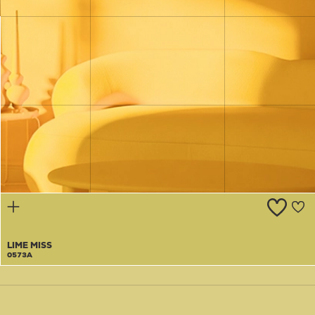
LEMON
TANG
0572T
LIME MISS
0573A