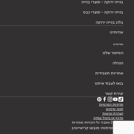
בנייה ירוקה - מוצרי בנייה
בנייה ירוקה - מוצרי גבס
בלוג בנייה ירוקה
אודותינו
אודותינו
הסיפור שלנו
הנהלה
אחריות תאגידית
בואו לעבוד איתנו
יצירת קשר
מדיניות הפרטיות
תנאי שימוש
הצהרת נגישות
עדכון או ביטול עסקה
© 2026 טמבור כל הזכויות שמורות
עיצוב ופיתוח: מובאו קריאייטיב