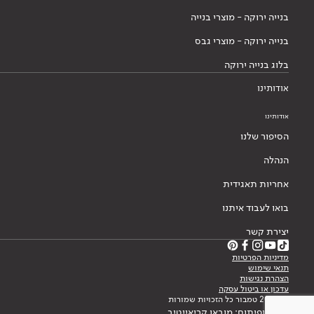
בנייה ירוקה - מוצרי בנייה
בנייה ירוקה - מוצרי גבס
בלוג בנייה ירוקה
אודותינו
אודותינו
הסיפור שלנו
הנהלה
אחריות תאגידית
בואו לעבוד איתנו
יצירת קשר
מדיניות הפרטיות
תנאי שימוש
הצהרת נגישות
עדכון או ביטול עסקה
© 2026 טמבור כל הזכויות שמורות
עיצוב ופיתוח: מובאו קריאייטיב