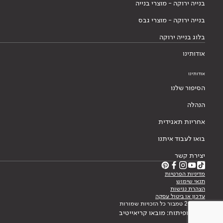
בנייה ירוקה - מוצרי בנייה
בנייה ירוקה - מוצרי גבס
בלוג בנייה ירוקה
אודותינו
אודותינו
הסיפור שלנו
הנהלה
אחריות תאגידית
בואו לעבוד איתנו
יצירת קשר
מדיניות הפרטיות
תנאי שימוש
הצהרת נגישות
עדכון או ביטול עסקה
© 2026 טמבור כל הזכויות שמורות
עיצוב ופיתוח: מובאו קריאייטיב