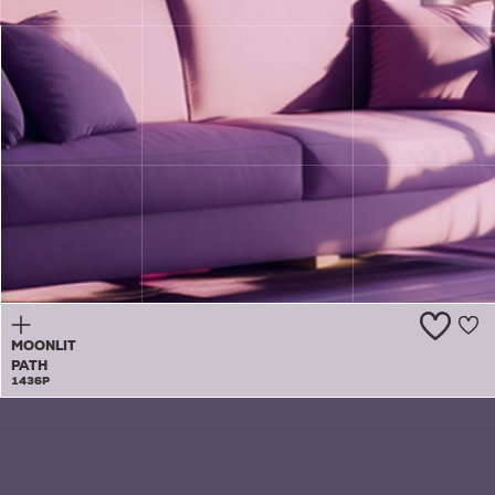
NIGHT
IRIS
1435A
MOONLIT
PATH
1436P