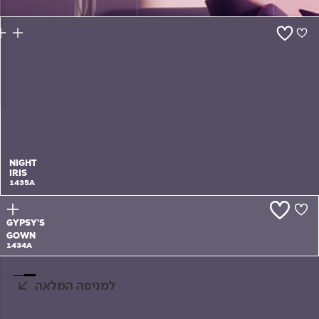
צור קשר
NIGHT
IRIS
1435A
GYPSY'S
GOWN
1434A
למניפה המלאה