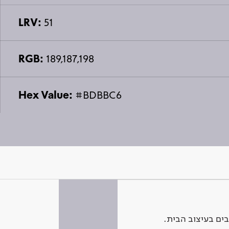
LRV:
51
RGB:
189,187,198
Hex Value:
#BDBBC6
ים בעיצוב הבית.