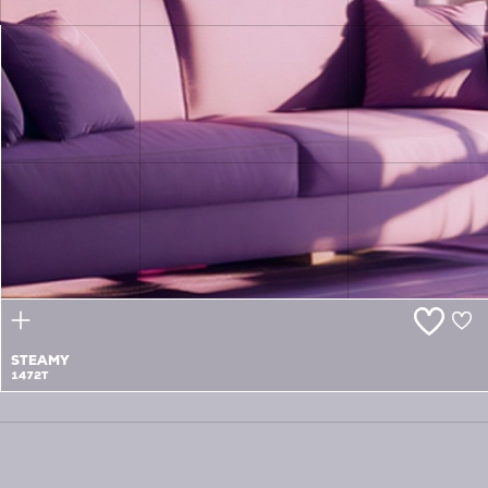
PURPLE
PEBBLES
1471P
STEAMY
1472T