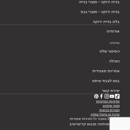
בנייה ירוקה - מוצרי בנייה
בנייה ירוקה - מוצרי גבס
בלוג בנייה ירוקה
אודותינו
אודותינו
הסיפור שלנו
הנהלה
אחריות תאגידית
בואו לעבוד איתנו
יצירת קשר
מדיניות הפרטיות
תנאי שימוש
הצהרת נגישות
עדכון או ביטול עסקה
© 2026 טמבור כל הזכויות שמורות
עיצוב ופיתוח: מובאו קריאייטיב