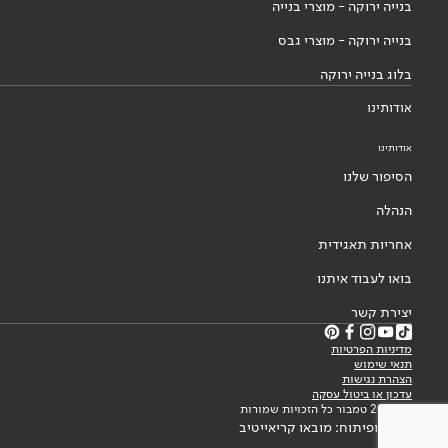
בנייה ירוקה - מוצרי בנייה
בנייה ירוקה - מוצרי גבס
בלוג בנייה ירוקה
אודותינו
אודותינו
הסיפור שלנו
הנהלה
אחריות תאגידית
בואו לעבוד איתנו
יצירת קשר
מדיניות הפרטיות
תנאי שימוש
הצהרת נגישות
עדכון או ביטול עסקה
© 2026 טמבור כל הזכויות שמורות
עיצוב ופיתוח: מובאו קריאייטיב