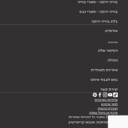
בנייה ירוקה - מוצרי בנייה
בנייה ירוקה - מוצרי גבס
בלוג בנייה ירוקה
אודותינו
אודותינו
הסיפור שלנו
הנהלה
אחריות תאגידית
בואו לעבוד איתנו
יצירת קשר
מדיניות הפרטיות
תנאי שימוש
הצהרת נגישות
עדכון או ביטול עסקה
© 2026 טמבור כל הזכויות שמורות
עיצוב ופיתוח: מובאו קריאייטיב