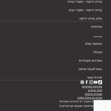
בנייה ירוקה - מוצרי בנייה
בנייה ירוקה - מוצרי גבס
בלוג בנייה ירוקה
אודותינו
אודותינו
הסיפור שלנו
הנהלה
אחריות תאגידית
בואו לעבוד איתנו
יצירת קשר
מדיניות הפרטיות
תנאי שימוש
הצהרת נגישות
עדכון או ביטול עסקה
© 2026 טמבור כל הזכויות שמורות
עיצוב ופיתוח: מובאו קריאייטיב