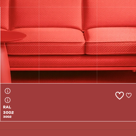
RAL
3002
3002