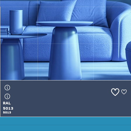
RAL
5012
5012
RAL
5013
5013