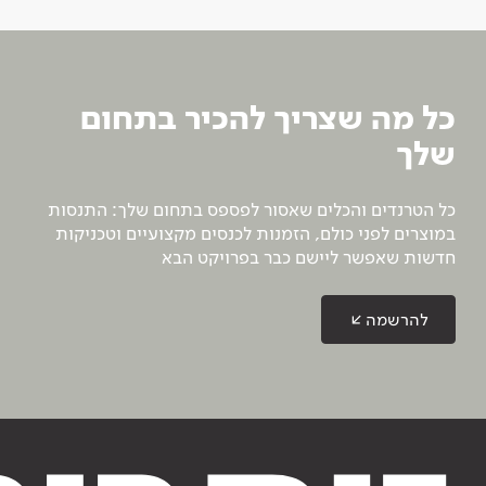
כל מה שצריך להכיר בתחום
שלך
כל הטרנדים והכלים שאסור לפספס בתחום שלך: התנסות
במוצרים לפני כולם, הזמנות לכנסים מקצועיים וטכניקות
חדשות שאפשר ליישם כבר בפרויקט הבא
להרשמה