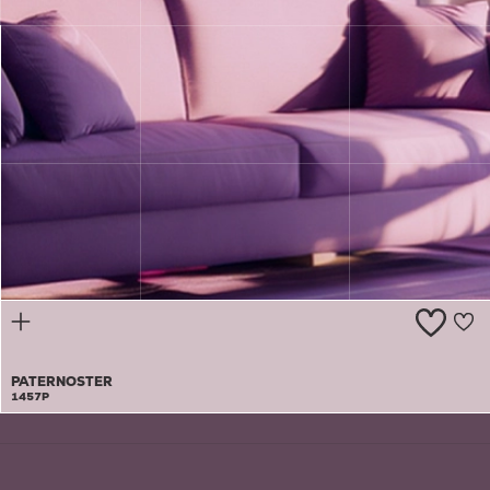
ROMANTIC
BALLAD
1456A
PATERNOSTER
1457P