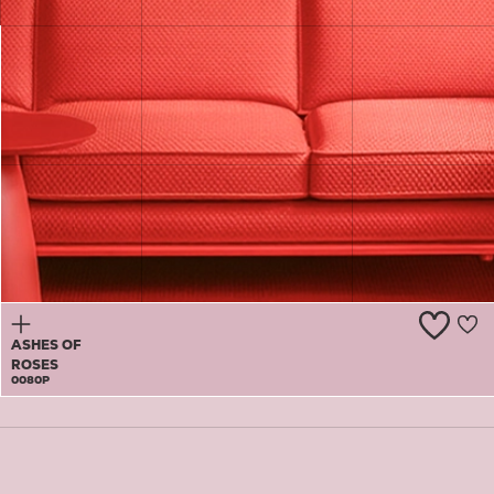
SEA
SHELL
PINK
0079P
ASHES OF
ROSES
0080P