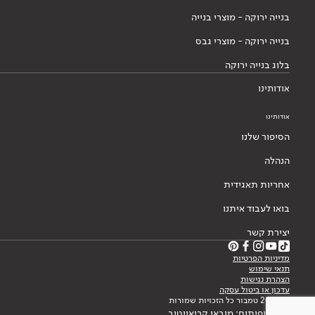
בנייה ירוקה - מוצרי בנייה
בנייה ירוקה - מוצרי גבס
בלוג בנייה ירוקה
אודותינו
אודותינו
הסיפור שלנו
הנהלה
אחריות תאגידית
בואו לעבוד איתנו
יצירת קשר
מדיניות הפרטיות
תנאי שימוש
הצהרת נגישות
עדכון או ביטול עסקה
© 2026 טמבור כל הזכויות שמורות
עיצוב ופיתוח: מובאו קריאייטיב