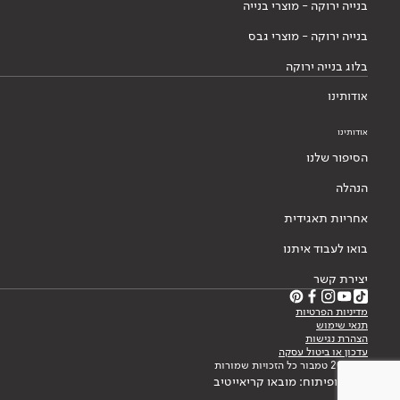
בנייה ירוקה - מוצרי בנייה
בנייה ירוקה - מוצרי גבס
בלוג בנייה ירוקה
אודותינו
אודותינו
הסיפור שלנו
הנהלה
אחריות תאגידית
בואו לעבוד איתנו
יצירת קשר
מדיניות הפרטיות
תנאי שימוש
הצהרת נגישות
עדכון או ביטול עסקה
© 2026 טמבור כל הזכויות שמורות
עיצוב ופיתוח: מובאו קריאייטיב