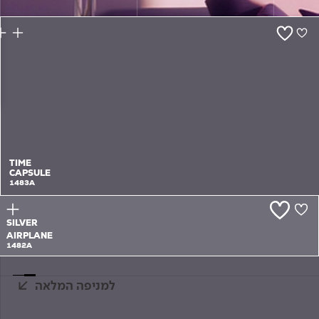
צור קשר
TIME
CAPSULE
1483A
SILVER
AIRPLANE
1482A
למניפה המלאה