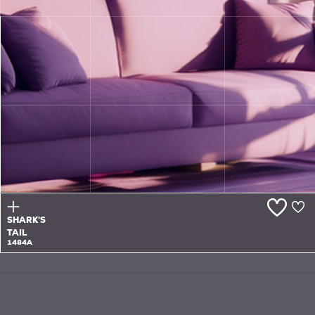
TIME
CAPSULE
1483A
SHARK'S
TAIL
1484A