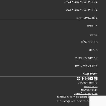
בנייה ירוקה - מוצרי בנייה
בנייה ירוקה - מוצרי גבס
בלוג בנייה ירוקה
אודותינו
אודותינו
הסיפור שלנו
הנהלה
אחריות תאגידית
בואו לעבוד איתנו
יצירת קשר
מדיניות הפרטיות
תנאי שימוש
הצהרת נגישות
עדכון או ביטול עסקה
© 2026 טמבור כל הזכויות שמורות
עיצוב ופיתוח: מובאו קריאייטיב