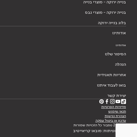
בנייה ירוקה - מוצרי בנייה
בנייה ירוקה - מוצרי גבס
בלוג בנייה ירוקה
אודותינו
אודותינו
הסיפור שלנו
הנהלה
אחריות תאגידית
בואו לעבוד איתנו
יצירת קשר
מדיניות הפרטיות
תנאי שימוש
הצהרת נגישות
עדכון או ביטול עסקה
© 2026 טמבור כל הזכויות שמורות
עיצוב ופיתוח: מובאו קריאייטיב