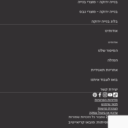
בנייה ירוקה - מוצרי בנייה
בנייה ירוקה - מוצרי גבס
בלוג בנייה ירוקה
אודותינו
אודותינו
הסיפור שלנו
הנהלה
אחריות תאגידית
בואו לעבוד איתנו
יצירת קשר
מדיניות הפרטיות
תנאי שימוש
הצהרת נגישות
עדכון או ביטול עסקה
© 2026 טמבור כל הזכויות שמורות
עיצוב ופיתוח: מובאו קריאייטיב