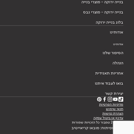
בנייה ירוקה - מוצרי בנייה
בנייה ירוקה - מוצרי גבס
בלוג בנייה ירוקה
אודותינו
אודותינו
הסיפור שלנו
הנהלה
אחריות תאגידית
בואו לעבוד איתנו
יצירת קשר
מדיניות הפרטיות
תנאי שימוש
הצהרת נגישות
עדכון או ביטול עסקה
© 2026 טמבור כל הזכויות שמורות
עיצוב ופיתוח: מובאו קריאייטיב