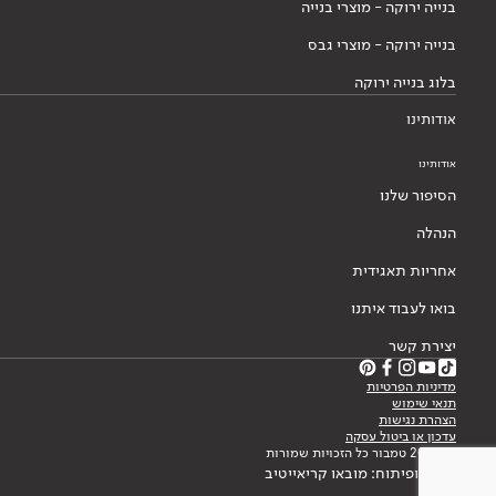
בנייה ירוקה - מוצרי בנייה
בנייה ירוקה - מוצרי גבס
בלוג בנייה ירוקה
אודותינו
אודותינו
הסיפור שלנו
הנהלה
אחריות תאגידית
בואו לעבוד איתנו
יצירת קשר
מדיניות הפרטיות
תנאי שימוש
הצהרת נגישות
עדכון או ביטול עסקה
© 2026 טמבור כל הזכויות שמורות
עיצוב ופיתוח: מובאו קריאייטיב