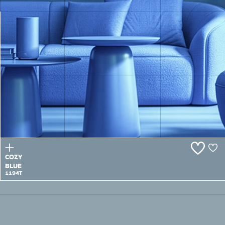
SPLASH
1193T
COZY
BLUE
1194T