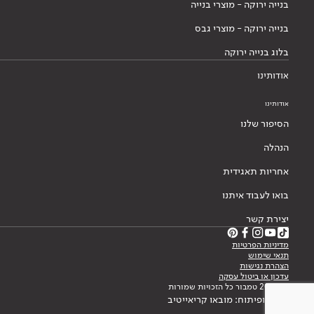
בנייה ירוקה - מוצרי בנייה
בנייה ירוקה - מוצרי גבס
בלוג בנייה ירוקה
אודותינו
אודותינו
הסיפור שלנו
הנהלה
אחריות תאגידית
בואו לעבוד איתנו
יצירת קשר
מדיניות הפרטיות
תנאי שימוש
הצהרת נגישות
עדכון או ביטול עסקה
© 2026 טמבור כל הזכויות שמורות
עיצוב ופיתוח: מובאו קריאייטיב