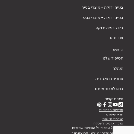
בנייה ירוקה - מוצרי בנייה
בנייה ירוקה - מוצרי גבס
בלוג בנייה ירוקה
אודותינו
אודותינו
הסיפור שלנו
הנהלה
אחריות תאגידית
בואו לעבוד איתנו
יצירת קשר
מדיניות הפרטיות
תנאי שימוש
הצהרת נגישות
עדכון או ביטול עסקה
© 2026 טמבור כל הזכויות שמורות
עיצוב ופיתוח: מובאו קריאייטיב