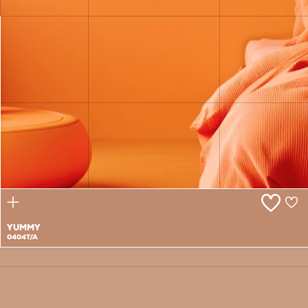
STRAND
OF GOLD
0403T
YUMMY
0404T/A